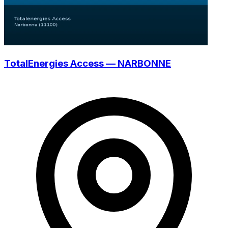
TotalEnergies Access — NARBONNE