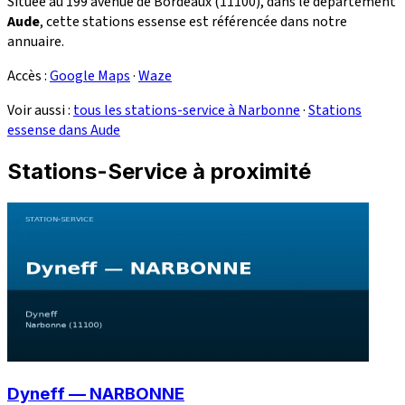
Située au 199 avenue de Bordeaux (11100), dans le département
Aude
, cette stations essense est référencée dans notre
annuaire.
Accès :
Google Maps
·
Waze
Voir aussi :
tous les stations-service à Narbonne
·
Stations
essense dans Aude
Stations-Service à proximité
Dyneff — NARBONNE