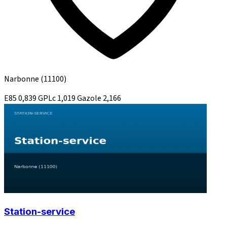
Narbonne
(11100)
E85
0,839
GPLc
1,019
Gazole
2,166
Station-service