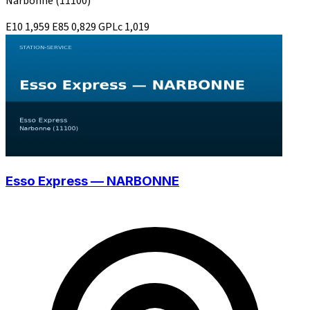
Narbonne
(11100)
E10
1,959
E85
0,829
GPLc
1,019
Esso Express — NARBONNE