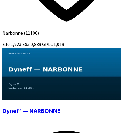
Narbonne
(11100)
E10
1,923
E85
0,839
GPLc
1,019
Dyneff — NARBONNE