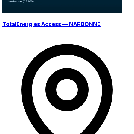
TotalEnergies Access — NARBONNE