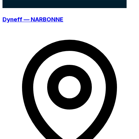
Dyneff — NARBONNE