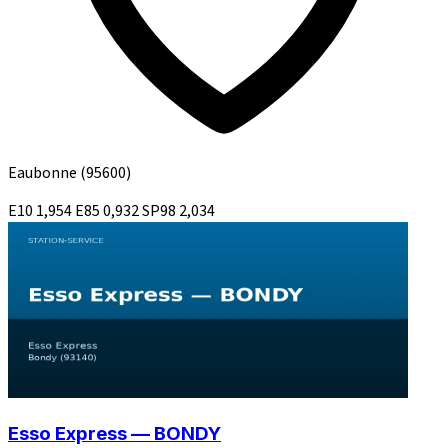
Eaubonne
(95600)
E10
1,954
E85
0,932
SP98
2,034
Esso Express — BONDY