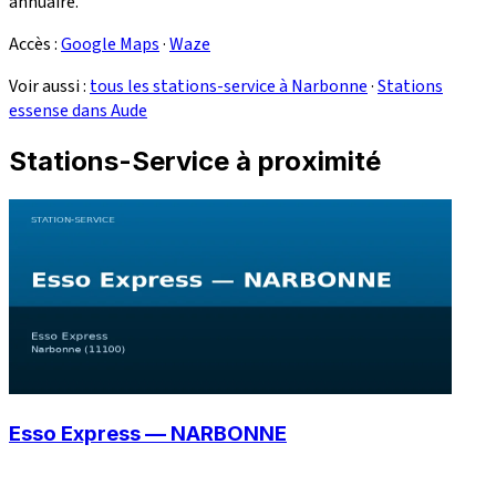
annuaire.
Accès :
Google Maps
·
Waze
Voir aussi :
tous les stations-service à Narbonne
·
Stations
essense dans Aude
Stations-Service à proximité
Esso Express — NARBONNE