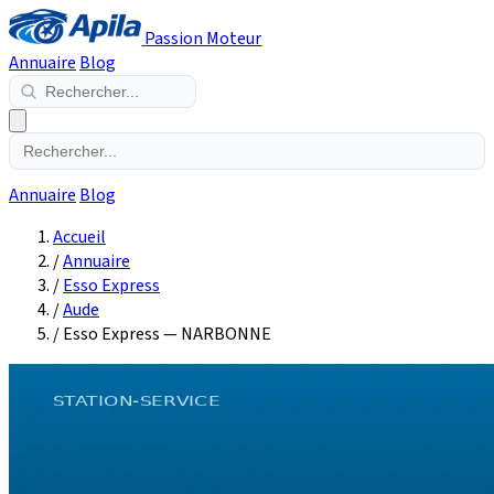
Passion Moteur
Annuaire
Blog
Annuaire
Blog
Accueil
/
Annuaire
/
Esso Express
/
Aude
/
Esso Express — NARBONNE