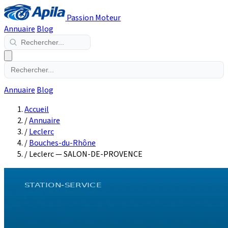
Passion Moteur
Annuaire
Blog
Annuaire
Blog
Accueil
/
Annuaire
/
Leclerc
/
Bouches-du-Rhône
/
Leclerc — SALON-DE-PROVENCE