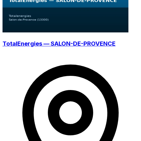
TotalEnergies — SALON-DE-PROVENCE