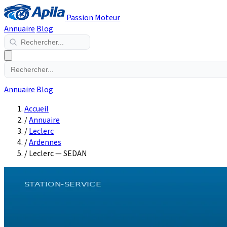
Passion Moteur
Annuaire
Blog
Annuaire
Blog
Accueil
/
Annuaire
/
Leclerc
/
Ardennes
/
Leclerc — SEDAN