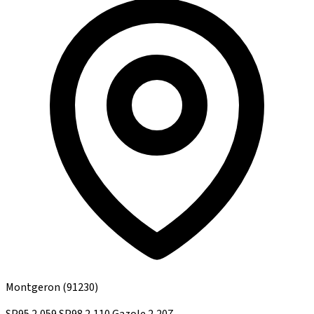
Montgeron
(91230)
SP95
2,059
SP98
2,110
Gazole
2,207