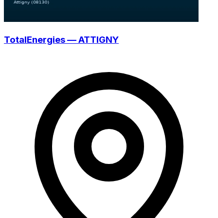
TotalEnergies — ATTIGNY