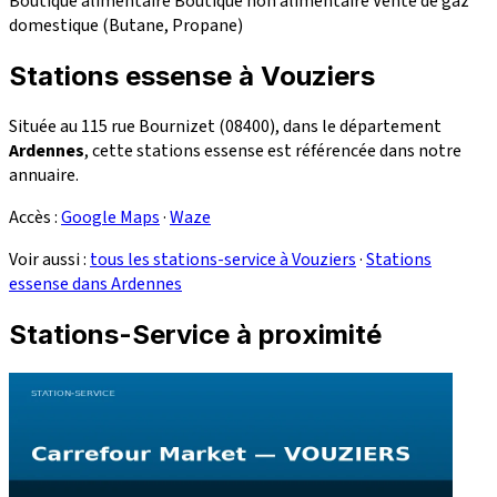
Boutique alimentaire
Boutique non alimentaire
Vente de gaz
domestique (Butane, Propane)
Stations essense à Vouziers
Située au 115 rue Bournizet (08400), dans le département
Ardennes
, cette stations essense est référencée dans notre
annuaire.
Accès :
Google Maps
·
Waze
Voir aussi :
tous les stations-service à Vouziers
·
Stations
essense dans Ardennes
Stations-Service à proximité