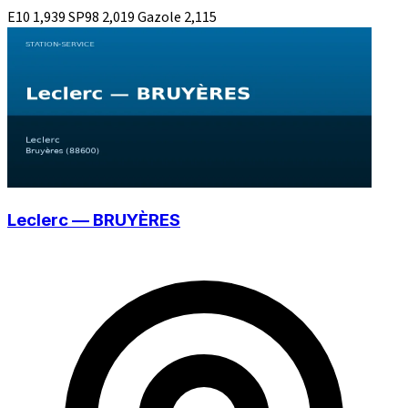
E10
1,939
SP98
2,019
Gazole
2,115
Leclerc — BRUYÈRES