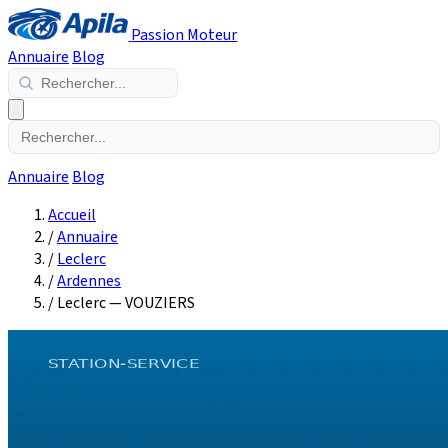
Passion Moteur
Annuaire
Blog
Annuaire
Blog
Accueil
/
Annuaire
/
Leclerc
/
Ardennes
/
Leclerc — VOUZIERS