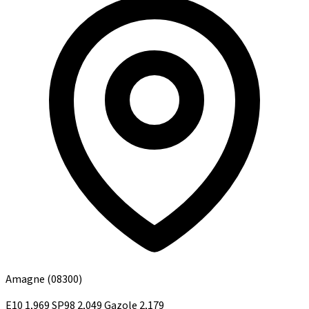
Amagne
(08300)
E10
1,969
SP98
2,049
Gazole
2,179