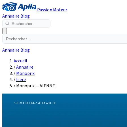
Passion Moteur
Annuaire
Blog
Annuaire
Blog
Accueil
/
Annuaire
/
Monoprix
/
Isère
/
Monoprix — VIENNE