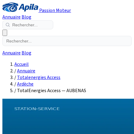
Passion Moteur
Annuaire
Blog
Annuaire
Blog
Accueil
/
Annuaire
/
Totalenergies Access
/
Ardèche
/
TotalEnergies Access — AUBENAS