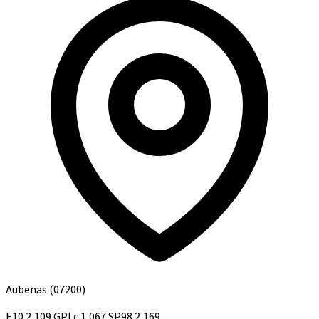
Aubenas
(07200)
E10
2,109
GPLc
1,067
SP98
2,169