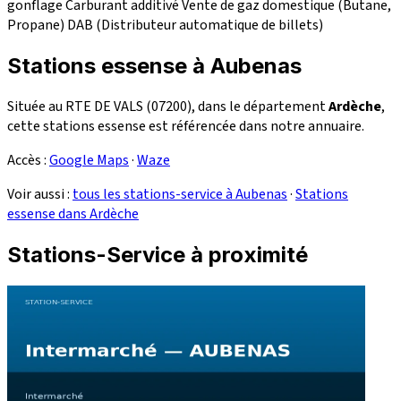
gonflage
Carburant additivé
Vente de gaz domestique (Butane,
Propane)
DAB (Distributeur automatique de billets)
Stations essense à Aubenas
Située au RTE DE VALS (07200), dans le département
Ardèche
,
cette stations essense est référencée dans notre annuaire.
Accès :
Google Maps
·
Waze
Voir aussi :
tous les stations-service à Aubenas
·
Stations
essense dans Ardèche
Stations-Service à proximité