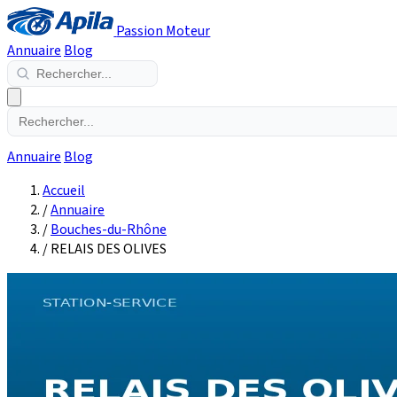
Passion Moteur
Annuaire
Blog
Annuaire
Blog
Accueil
/
Annuaire
/
Bouches-du-Rhône
/
RELAIS DES OLIVES