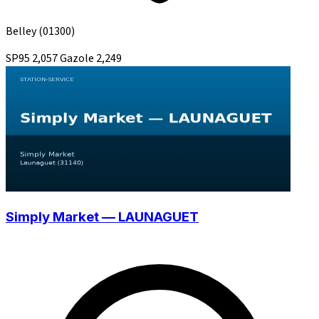
Belley
(01300)
SP95
2,057
Gazole
2,249
Simply Market — LAUNAGUET