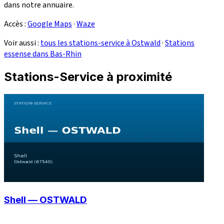
dans notre annuaire.
Accès :
Google Maps
·
Waze
Voir aussi :
tous les stations-service à Ostwald
·
Stations
essense dans Bas-Rhin
Stations-Service à proximité
Shell — OSTWALD