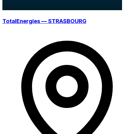
TotalEnergies — STRASBOURG