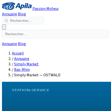
Passion Moteur
Annuaire
Blog
Annuaire
Blog
Accueil
/
Annuaire
/
Simply Market
/
Bas-Rhin
/
Simply Market — OSTWALD