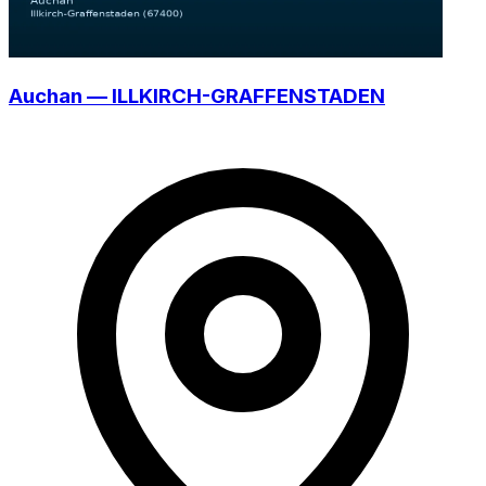
Auchan — ILLKIRCH-GRAFFENSTADEN