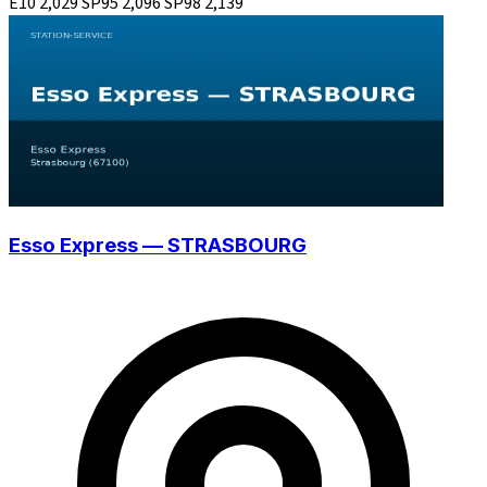
E10
2,029
SP95
2,096
SP98
2,139
Esso Express — STRASBOURG