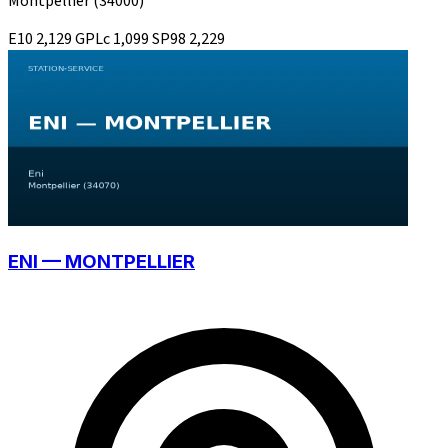
Montpellier
(34000)
E10
2,129
GPLc
1,099
SP98
2,229
ENI — MONTPELLIER