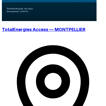
TotalEnergies Access — MONTPELLIER