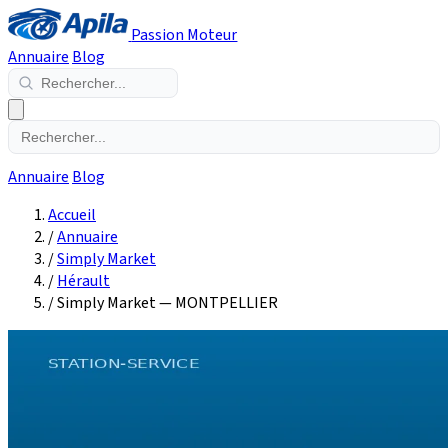
Passion Moteur
Annuaire
Blog
Annuaire
Blog
Accueil
/
Annuaire
/
Simply Market
/
Hérault
/
Simply Market — MONTPELLIER