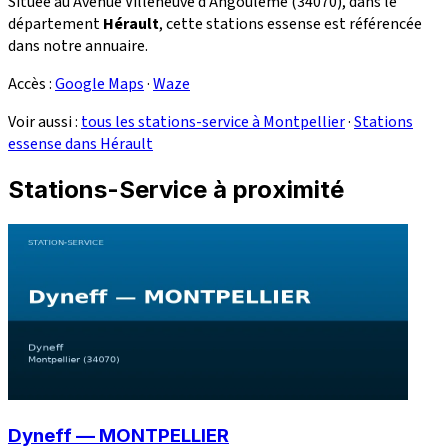
Située au Avenue Villeneuve d'Angoulême (34070), dans le
département
Hérault
, cette stations essense est référencée
dans notre annuaire.
Accès :
Google Maps
·
Waze
Voir aussi :
tous les stations-service à Montpellier
·
Stations
essense dans Hérault
Stations-Service à proximité
Dyneff — MONTPELLIER