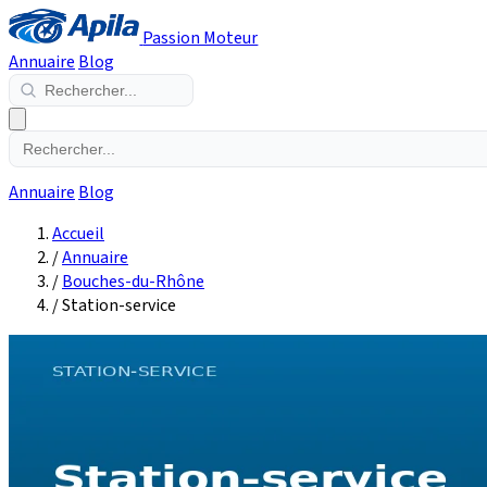
Passion Moteur
Annuaire
Blog
Annuaire
Blog
Accueil
/
Annuaire
/
Bouches-du-Rhône
/
Station-service