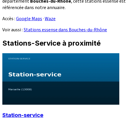
département
Bouches-du-Rhône
, cette stations essense est
référencée dans notre annuaire.
Accès :
Google Maps
·
Waze
Voir aussi :
Stations essense dans Bouches-du-Rhône
Stations-Service à proximité
Station-service