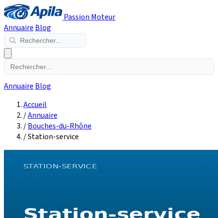
Passion Moteur
Annuaire
Blog
Annuaire
Blog
Accueil
/
Annuaire
/
Bouches-du-Rhône
/
Station-service