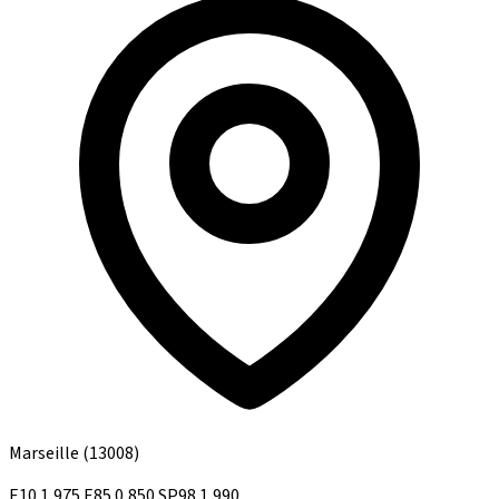
Marseille
(13008)
E10
1,975
E85
0,850
SP98
1,990