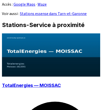
Accès :
Google Maps
·
Waze
Voir aussi :
Stations essense dans Tarn-et-Garonne
Stations-Service à proximité
TotalEnergies — MOISSAC