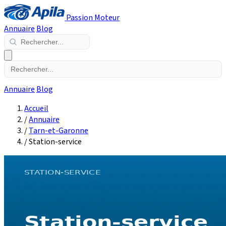
Passion Moteur
Annuaire
Blog
Annuaire
Blog
Accueil
/
Annuaire
/
Tarn-et-Garonne
/
Station-service