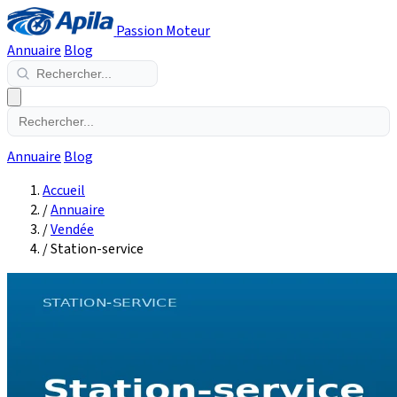
Passion Moteur
Annuaire
Blog
Annuaire
Blog
Accueil
/
Annuaire
/
Vendée
/
Station-service