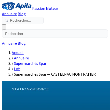
Passion Moteur
Annuaire
Blog
Annuaire
Blog
Accueil
/
Annuaire
/
Supermarchés Spar
/
Lot
/
Supermarchés Spar — CASTELNAU MONTRATIER