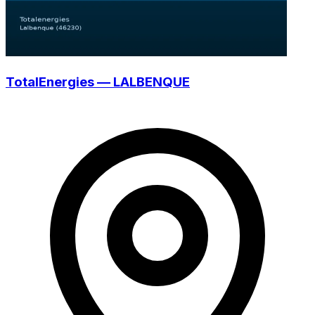
TotalEnergies — LALBENQUE