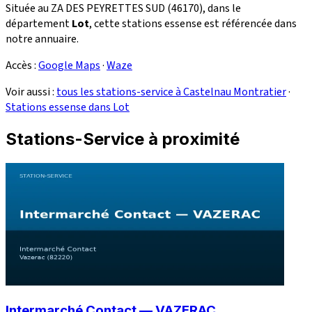
Située au ZA DES PEYRETTES SUD (46170), dans le
département
Lot
, cette stations essense est référencée dans
notre annuaire.
Accès :
Google Maps
·
Waze
Voir aussi :
tous les stations-service à Castelnau Montratier
·
Stations essense dans Lot
Stations-Service à proximité
Intermarché Contact — VAZERAC