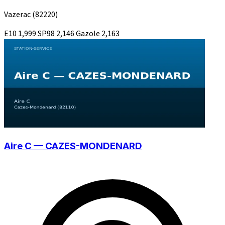
Vazerac
(82220)
E10
1,999
SP98
2,146
Gazole
2,163
Aire C — CAZES-MONDENARD