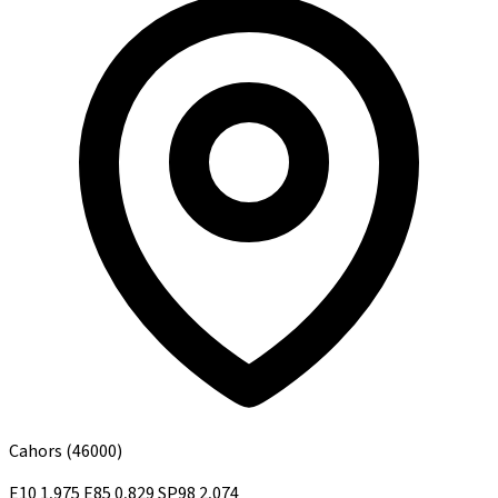
Cahors
(46000)
E10
1,975
E85
0,829
SP98
2,074