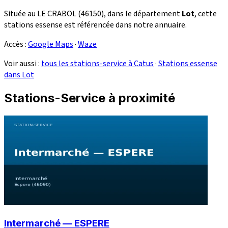
Située au LE CRABOL (46150), dans le département
Lot
, cette
stations essense est référencée dans notre annuaire.
Accès :
Google Maps
·
Waze
Voir aussi :
tous les stations-service à Catus
·
Stations essense
dans Lot
Stations-Service à proximité
Intermarché — ESPERE