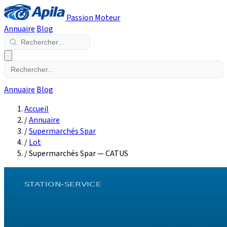
Passion Moteur
Annuaire
Blog
Annuaire
Blog
Accueil
/
Annuaire
/
Supermarchés Spar
/
Lot
/
Supermarchés Spar — CATUS