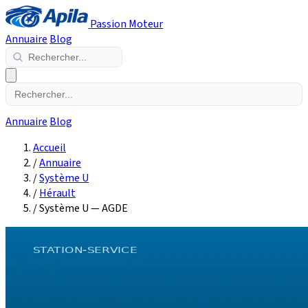
Passion Moteur
Annuaire
Blog
Annuaire
Blog
Accueil
/
Annuaire
/
Système U
/
Hérault
/
Système U — AGDE