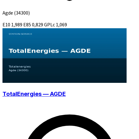
Agde
(34300)
E10
1,989
E85
0,829
GPLc
1,069
TotalEnergies — AGDE