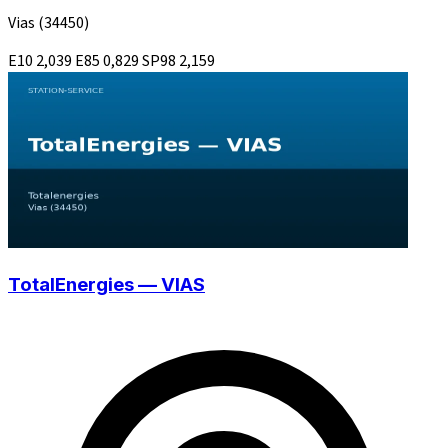
Vias
(34450)
E10
2,039
E85
0,829
SP98
2,159
TotalEnergies — VIAS