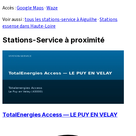
Accès :
Google Maps
·
Waze
Voir aussi :
tous les stations-service à Aiguilhe
·
Stations
essense dans Haute-Loire
Stations-Service à proximité
TotalEnergies Access — LE PUY EN VELAY