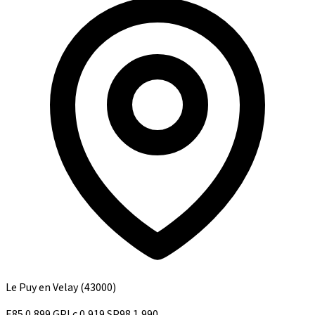
Le Puy en Velay
(43000)
E85
0,899
GPLc
0,919
SP98
1,990