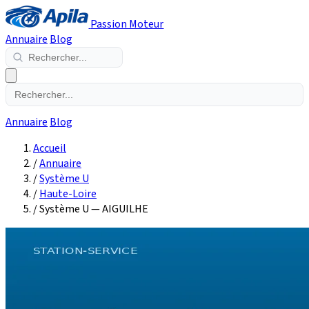
Passion Moteur
Annuaire
Blog
Annuaire
Blog
Accueil
/
Annuaire
/
Système U
/
Haute-Loire
/
Système U — AIGUILHE