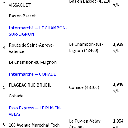
3
Bas en Basset
(43210)
€/L
VISSAGUET
Bas en Basset
Intermarché — LE CHAMBON-
SUR-LIGNON
Le Chambon-sur-
1,929
Route de Saint-Agrève-
4
Lignon
(43400)
€/L
Valence
Le Chambon-sur-Lignon
Intermarché — COHADE
1,948
FLAGEAC RUE BRUEIL
5
Cohade
(43100)
€/L
Cohade
Esso Express — LE PUY-EN-
VELAY
Le Puy-en-Velay
1,954
6
106 Avenue Maréchal Foch
(43000)
€/L