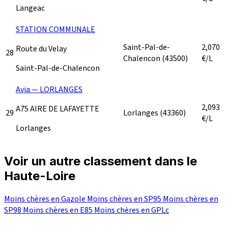
Langeac
STATION COMMUNALE
Saint-Pal-de-
2,070
Route du Velay
28
Chalencon
(43500)
€/L
Saint-Pal-de-Chalencon
Avia — LORLANGES
2,093
A75 AIRE DE LAFAYETTE
29
Lorlanges
(43360)
€/L
Lorlanges
Voir un autre classement dans le
Haute-Loire
Moins chères en Gazole
Moins chères en SP95
Moins chères en
SP98
Moins chères en E85
Moins chères en GPLc