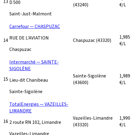
13
D 500
(43240)
€/L
Saint-Just-Malmont
Carrefour — CHASPUZAC
1,985
RUE DE L'AVIATION
14
Chaspuzac
(43320)
€/L
Chaspuzac
Intermarché — SAINTE-
SIGOLÈNE
Sainte-Sigolène
1,989
15
Lieu-dit Chanibeau
(43600)
€/L
Sainte-Sigolène
TotalEnergies — VAZEILLES-
LIMANDRE
Vazeilles-Limandre
1,990
16
2 route RN 102, Limandre
(43320)
€/L
Vazeilles-Limandre