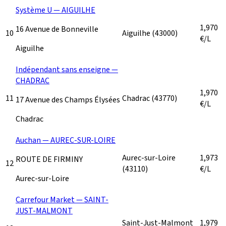
Système U — AIGUILHE
1,970
16 Avenue de Bonneville
10
Aiguilhe
(43000)
€/L
Aiguilhe
Indépendant sans enseigne —
CHADRAC
1,970
11
Chadrac
(43770)
17 Avenue des Champs Élysées
€/L
Chadrac
Auchan — AUREC-SUR-LOIRE
Aurec-sur-Loire
1,973
ROUTE DE FIRMINY
12
(43110)
€/L
Aurec-sur-Loire
Carrefour Market — SAINT-
JUST-MALMONT
Saint-Just-Malmont
1,979