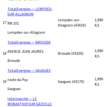
TotalEnergies — LEMPDES-
SUR-ALLAGNON
Lempdes-sur-
1,990
17
RN 102
Allagnon
(43410)
€/L
Lempdes-sur-Allagnon
TotalEnergies — BRIOUDE
1,990
AVENUE JEAN JAURES
18
Brioude
(43100)
€/L
Brioude
TotalEnergies — SAUGUES
1,990
route du Puy
19
Saugues
(43170)
€/L
Saugues
Intermarché — LE
MONASTIER SUR GAZEILLE