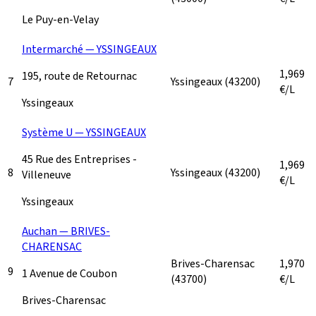
Le Puy-en-Velay
Intermarché — YSSINGEAUX
1,969
195, route de Retournac
7
Yssingeaux
(43200)
€/L
Yssingeaux
Système U — YSSINGEAUX
45 Rue des Entreprises -
1,969
8
Yssingeaux
(43200)
Villeneuve
€/L
Yssingeaux
Auchan — BRIVES-
CHARENSAC
Brives-Charensac
1,970
9
1 Avenue de Coubon
(43700)
€/L
Brives-Charensac