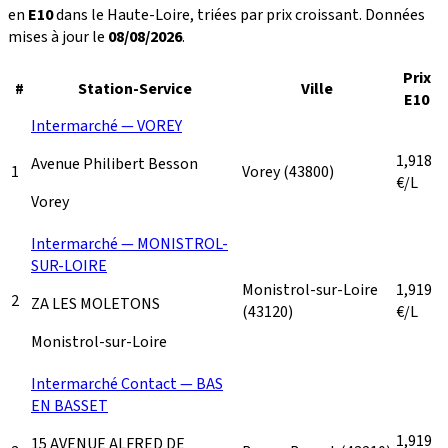
en
E10
dans le Haute-Loire, triées par prix croissant. Données
mises à jour le
08/08/2026
.
Prix
#
Station-Service
Ville
E10
Intermarché — VOREY
1,918
Avenue Philibert Besson
1
Vorey
(43800)
€/L
Vorey
Intermarché — MONISTROL-
SUR-LOIRE
Monistrol-sur-Loire
1,919
2
ZA LES MOLETONS
(43120)
€/L
Monistrol-sur-Loire
Intermarché Contact — BAS
EN BASSET
1,919
15 AVENUE ALFRED DE