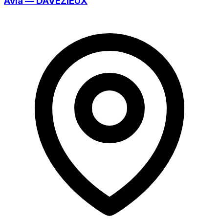
Avia — DAVÉZIEUX