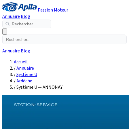
Passion Moteur
Annuaire
Blog
Annuaire
Blog
Accueil
/
Annuaire
/
Système U
/
Ardèche
/
Système U — ANNONAY