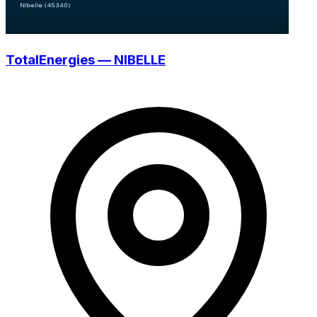
TotalEnergies — NIBELLE