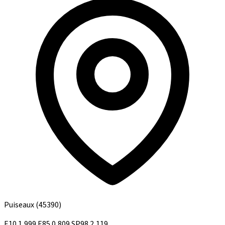
Puiseaux
(45390)
E10
1,999
E85
0,809
SP98
2,119