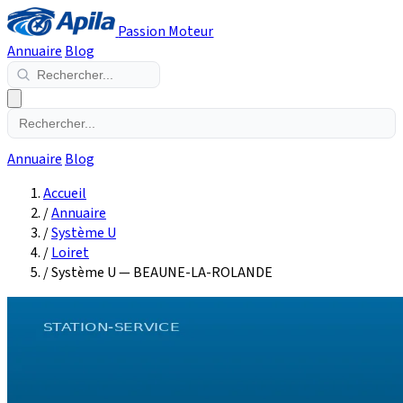
Passion Moteur
Annuaire
Blog
Annuaire
Blog
Accueil
/
Annuaire
/
Système U
/
Loiret
/
Système U — BEAUNE-LA-ROLANDE