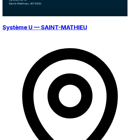
Système U — SAINT-MATHIEU