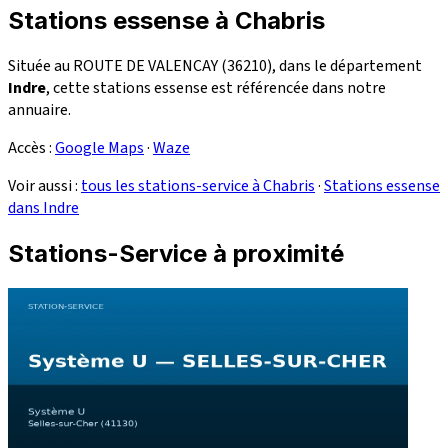
Stations essense à Chabris
Située au ROUTE DE VALENCAY (36210), dans le département
Indre
, cette stations essense est référencée dans notre
annuaire.
Accès :
Google Maps
·
Waze
Voir aussi :
tous les stations-service à Chabris
·
Stations essense
dans Indre
Stations-Service à proximité