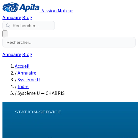
Passion Moteur
Annuaire
Blog
Annuaire
Blog
Accueil
/
Annuaire
/
Système U
/
Indre
/
Système U — CHABRIS