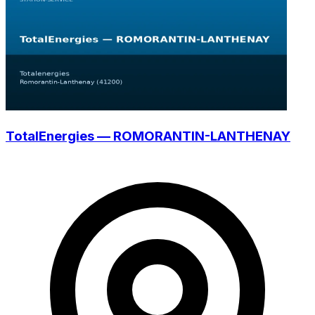
TotalEnergies — ROMORANTIN-LANTHENAY