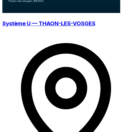
Système U — THAON-LES-VOSGES