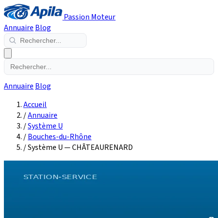
Passion Moteur
Annuaire
Blog
Annuaire
Blog
Accueil
/
Annuaire
/
Système U
/
Bouches-du-Rhône
/
Système U — CHÂTEAURENARD