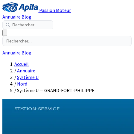
Passion Moteur
Annuaire
Blog
Annuaire
Blog
Accueil
/
Annuaire
/
Système U
/
Nord
/
Système U — GRAND-FORT-PHILIPPE