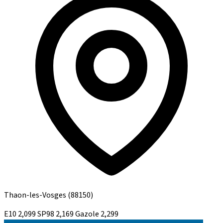
Thaon-les-Vosges
(88150)
E10
2,099
SP98
2,169
Gazole
2,299