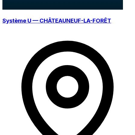
Système U — CHÂTEAUNEUF-LA-FORÊT