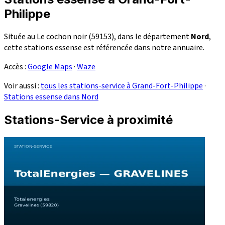
Philippe
Située au Le cochon noir (59153), dans le département
Nord
,
cette stations essense est référencée dans notre annuaire.
Accès :
Google Maps
·
Waze
Voir aussi :
tous les stations-service à Grand-Fort-Philippe
·
Stations essense dans Nord
Stations-Service à proximité