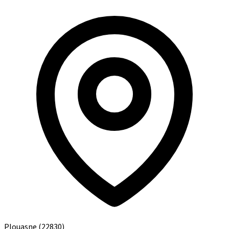
Plouasne
(22830)