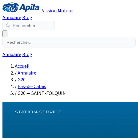
Passion Moteur
Annuaire
Blog
Annuaire
Blog
Accueil
/
Annuaire
/
G20
/
Pas-de-Calais
/
G20 — SAINT-FOLQUIN