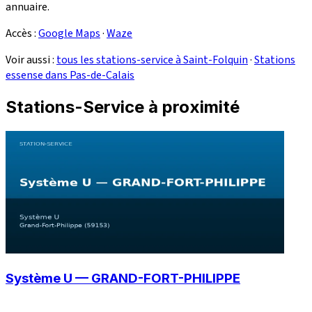
annuaire.
Accès :
Google Maps
·
Waze
Voir aussi :
tous les stations-service à Saint-Folquin
·
Stations
essense dans Pas-de-Calais
Stations-Service à proximité
Système U — GRAND-FORT-PHILIPPE