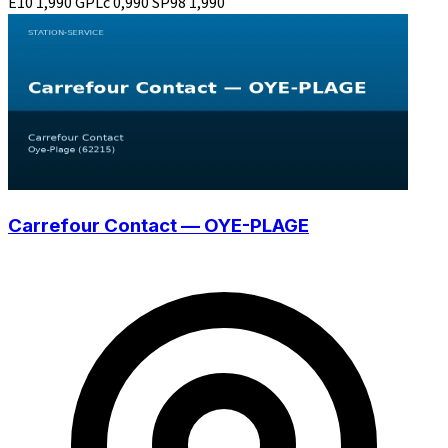
E10
1,990
GPLc
0,990
SP98
1,990
Carrefour Contact — OYE-PLAGE