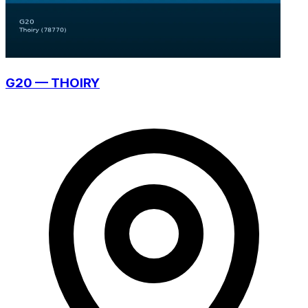
G20 — THOIRY