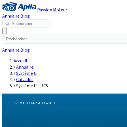
Passion Moteur
Annuaire
Blog
Annuaire
Blog
Accueil
/
Annuaire
/
Système U
/
Calvados
/
Système U — IFS