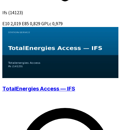
Ifs
(14123)
E10
2,019
E85
0,829
GPLc
0,979
TotalEnergies Access — IFS