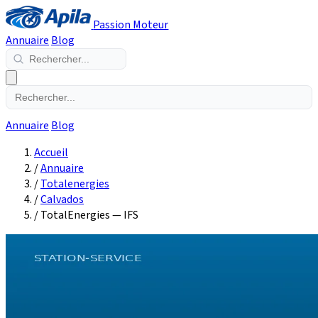
Passion Moteur
Annuaire
Blog
Annuaire
Blog
Accueil
/
Annuaire
/
Totalenergies
/
Calvados
/
TotalEnergies — IFS