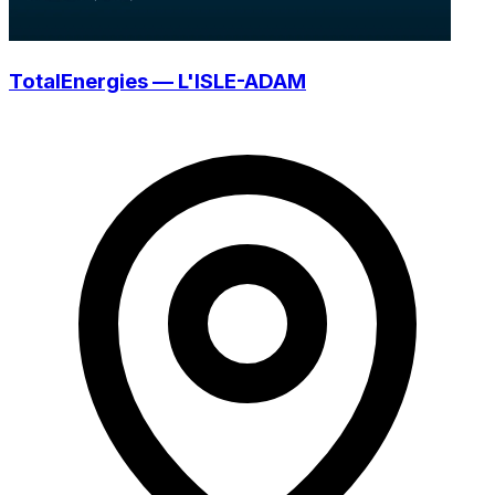
TotalEnergies — L'ISLE-ADAM