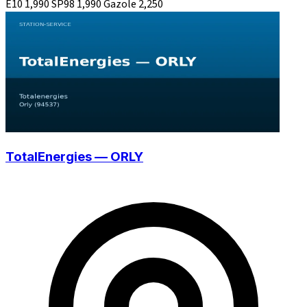
E10
1,990
SP98
1,990
Gazole
2,250
TotalEnergies — ORLY