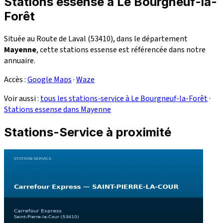
Stations essense à Le Bourgneuf-la-
Forêt
Située au Route de Laval (53410), dans le département
Mayenne
, cette stations essense est référencée dans notre
annuaire.
Accès :
Google Maps
·
Waze
Voir aussi :
tous les stations-service à Le Bourgneuf-la-Forêt
·
Stations essense dans Mayenne
Stations-Service à proximité