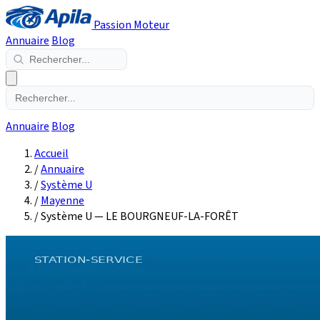
Passion Moteur
Annuaire
Blog
Annuaire
Blog
Accueil
/
Annuaire
/
Système U
/
Mayenne
/
Système U — LE BOURGNEUF-LA-FORÊT