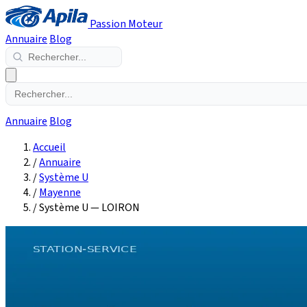
Passion Moteur
Annuaire
Blog
Annuaire
Blog
Accueil
/
Annuaire
/
Système U
/
Mayenne
/
Système U — LOIRON