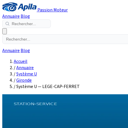
Passion Moteur
Annuaire
Blog
Annuaire
Blog
Accueil
/
Annuaire
/
Système U
/
Gironde
/
Système U — LEGE-CAP-FERRET