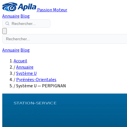
Passion Moteur
Annuaire
Blog
Annuaire
Blog
Accueil
/
Annuaire
/
Système U
/
Pyrénées-Orientales
/
Système U — PERPIGNAN