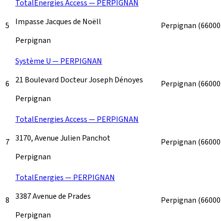
TotalEnergies Access — PERPIGNAN
Impasse Jacques de Noëll
5
Perpignan
(66000
Perpignan
Système U — PERPIGNAN
21 Boulevard Docteur Joseph Dénoyes
6
Perpignan
(66000
Perpignan
TotalEnergies Access — PERPIGNAN
3170, Avenue Julien Panchot
7
Perpignan
(66000
Perpignan
TotalEnergies — PERPIGNAN
3387 Avenue de Prades
8
Perpignan
(66000
Perpignan