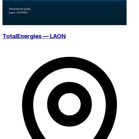
TotalEnergies — LAON