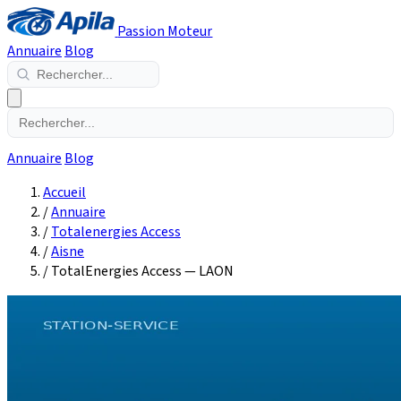
Passion Moteur
Annuaire
Blog
Annuaire
Blog
Accueil
/
Annuaire
/
Totalenergies Access
/
Aisne
/
TotalEnergies Access — LAON