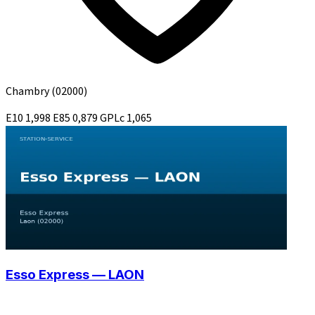
Chambry
(02000)
E10
1,998
E85
0,879
GPLc
1,065
Esso Express — LAON