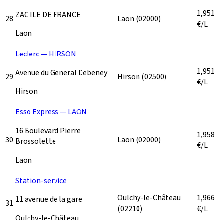
1,951
ZAC ILE DE FRANCE
28
Laon
(02000)
€/L
Laon
Leclerc — HIRSON
1,951
Avenue du General Debeney
29
Hirson
(02500)
€/L
Hirson
Esso Express — LAON
16 Boulevard Pierre
1,958
30
Laon
(02000)
Brossolette
€/L
Laon
Station-service
Oulchy-le-Château
1,966
11 avenue de la gare
31
(02210)
€/L
Oulchy-le-Château