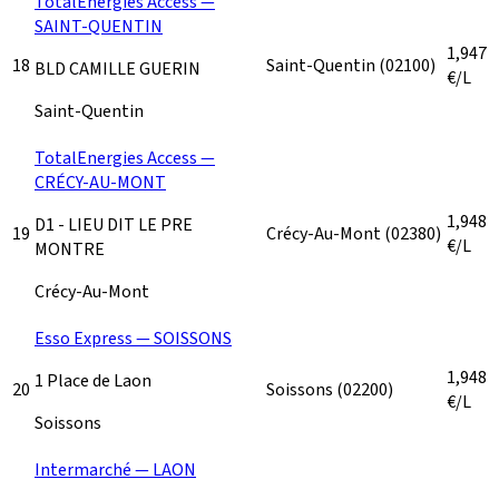
TotalEnergies Access —
SAINT-QUENTIN
1,947
18
Saint-Quentin
(02100)
BLD CAMILLE GUERIN
€/L
Saint-Quentin
TotalEnergies Access —
CRÉCY-AU-MONT
1,948
D1 - LIEU DIT LE PRE
19
Crécy-Au-Mont
(02380)
€/L
MONTRE
Crécy-Au-Mont
Esso Express — SOISSONS
1,948
1 Place de Laon
20
Soissons
(02200)
€/L
Soissons
Intermarché — LAON