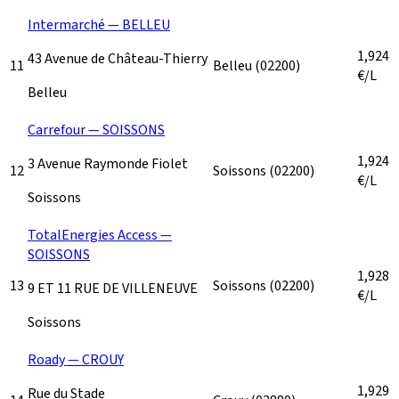
Intermarché — BELLEU
1,924
43 Avenue de Château-Thierry
11
Belleu
(02200)
€/L
Belleu
Carrefour — SOISSONS
1,924
3 Avenue Raymonde Fiolet
12
Soissons
(02200)
€/L
Soissons
TotalEnergies Access —
SOISSONS
1,928
13
Soissons
(02200)
9 ET 11 RUE DE VILLENEUVE
€/L
Soissons
Roady — CROUY
1,929
Rue du Stade