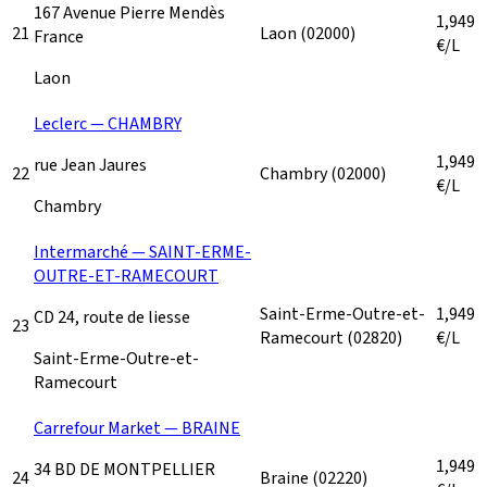
167 Avenue Pierre Mendès
1,949
21
Laon
(02000)
France
€/L
Laon
Leclerc — CHAMBRY
1,949
rue Jean Jaures
22
Chambry
(02000)
€/L
Chambry
Intermarché — SAINT-ERME-
OUTRE-ET-RAMECOURT
Saint-Erme-Outre-et-
1,949
CD 24, route de liesse
23
Ramecourt
(02820)
€/L
Saint-Erme-Outre-et-
Ramecourt
Carrefour Market — BRAINE
1,949
34 BD DE MONTPELLIER
24
Braine
(02220)