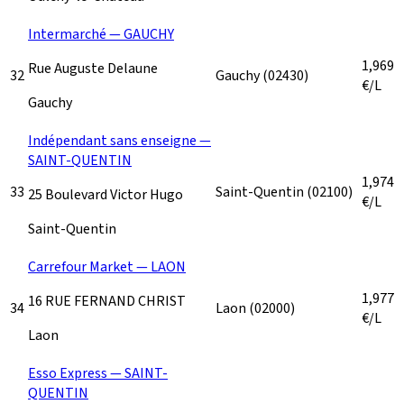
Intermarché — GAUCHY
1,969
Rue Auguste Delaune
32
Gauchy
(02430)
€/L
Gauchy
Indépendant sans enseigne —
SAINT-QUENTIN
1,974
33
Saint-Quentin
(02100)
25 Boulevard Victor Hugo
€/L
Saint-Quentin
Carrefour Market — LAON
1,977
16 RUE FERNAND CHRIST
34
Laon
(02000)
€/L
Laon
Esso Express — SAINT-
QUENTIN