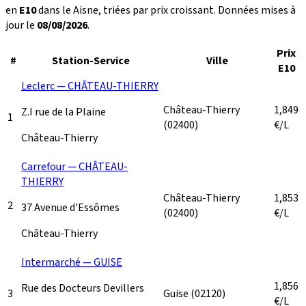
en
E10
dans le Aisne, triées par prix croissant. Données mises à
jour le
08/08/2026
.
Prix
#
Station-Service
Ville
E10
Leclerc — CHÂTEAU-THIERRY
Château-Thierry
1,849
Z.I rue de la Plaine
1
(02400)
€/L
Château-Thierry
Carrefour — CHÂTEAU-
THIERRY
Château-Thierry
1,853
2
37 Avenue d'Essômes
(02400)
€/L
Château-Thierry
Intermarché — GUISE
1,856
Rue des Docteurs Devillers
3
Guise
(02120)
€/L