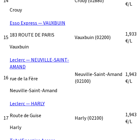
14
Crouy
(02880)
€/L
Crouy
Esso Express — VAUXBUIN
1,933
183 ROUTE DE PARIS
15
Vauxbuin
(02200)
€/L
Vauxbuin
Leclerc — NEUVILLE-SAINT-
AMAND
Neuville-Saint-Amand
1,943
16
rue de la Fère
(02100)
€/L
Neuville-Saint-Amand
Leclerc — HARLY
1,943
Route de Guise
17
Harly
(02100)
€/L
Harly