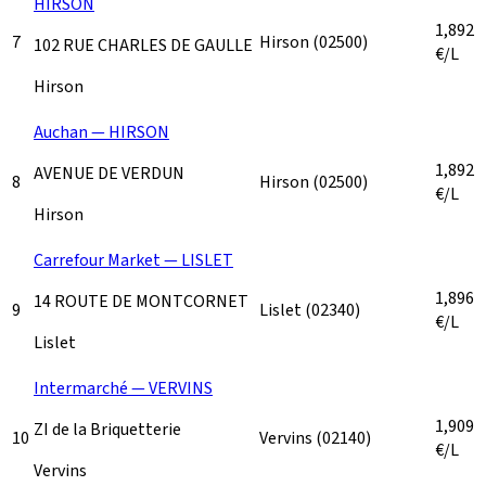
HIRSON
1,892
7
Hirson
(02500)
102 RUE CHARLES DE GAULLE
€/L
Hirson
Auchan — HIRSON
1,892
AVENUE DE VERDUN
8
Hirson
(02500)
€/L
Hirson
Carrefour Market — LISLET
1,896
14 ROUTE DE MONTCORNET
9
Lislet
(02340)
€/L
Lislet
Intermarché — VERVINS
1,909
ZI de la Briquetterie
10
Vervins
(02140)
€/L
Vervins