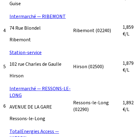
Guise
Intermarché — RIBEMONT
1,859
74 Rue Blondel
4
Ribemont
(02240)
€/L
Ribemont
Station-service
1,879
102 rue Charles de Gaulle
5
Hirson
(02500)
€/L
Hirson
Intermarché — RESSONS-LE-
LONG
Ressons-le-Long
1,892
6
AVENUE DE LA GARE
(02290)
€/L
Ressons-le-Long
TotalEnergies Access —