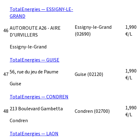
TotalEnergies — ESSIGNY-LE-
GRAND
Essigny-le-Grand
1,990
AUTOROUTE A26 - AIRE
46
(02690)
€/L
D'URVILLERS
Essigny-le-Grand
TotalEnergies — GUISE
1,990
56, rue du jeu de Paume
47
Guise
(02120)
€/L
Guise
TotalEnergies — CONDREN
1,990
213 Boulevard Gambetta
48
Condren
(02700)
€/L
Condren
TotalEnergies — LAON