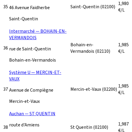
1,980
35
Saint-Quentin
(02100)
46 Avenue Faidherbe
€/L
Saint-Quentin
Intermarché — BOHAIN-EN-
VERMANDOIS
Bohain-en-
1,985
36
rue de Saint-Quentin
Vermandois
(02110)
€/L
Bohain-en-Vermandois
Système U — MERCIN-ET-
VAUX
1,985
37
Mercin-et-Vaux
(02200)
Avenue de Compiègne
€/L
Mercin-et-Vaux
Auchan — ST QUENTIN
1,987
route d'Amiens
38
St Quentin
(02100)
€/L