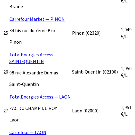
€/L
Braine
Carrefour Market — PINON
1,949
34 bis rue du 7ème Bca
25
Pinon
(02320)
€/L
Pinon
TotalEnergies Access —
SAINT-QUENTIN
1,950
26
Saint-Quentin
(02100)
98 rue Alexandre Dumas
€/L
Saint-Quentin
TotalEnergies Access — LAON
1,951
ZAC DU CHAMP DU ROY
27
Laon
(02000)
€/L
Laon
Carrefour — LAON