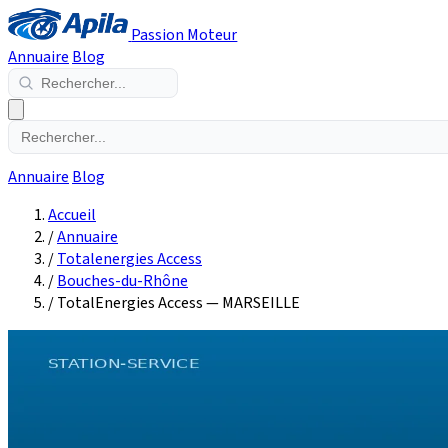
Passion Moteur
Annuaire
Blog
Annuaire
Blog
Accueil
/
Annuaire
/
Totalenergies Access
/
Bouches-du-Rhône
/
TotalEnergies Access — MARSEILLE