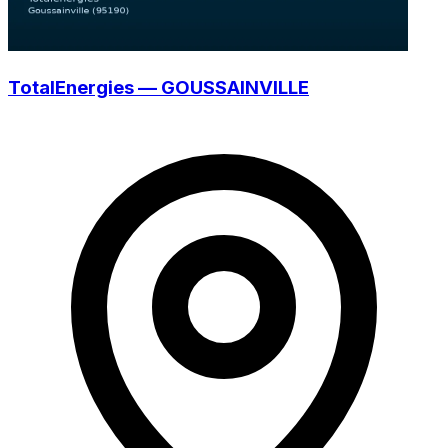
TotalEnergies — GOUSSAINVILLE