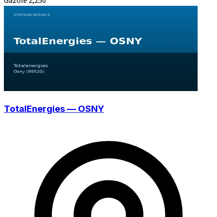
Gazole
2,250
TotalEnergies — OSNY