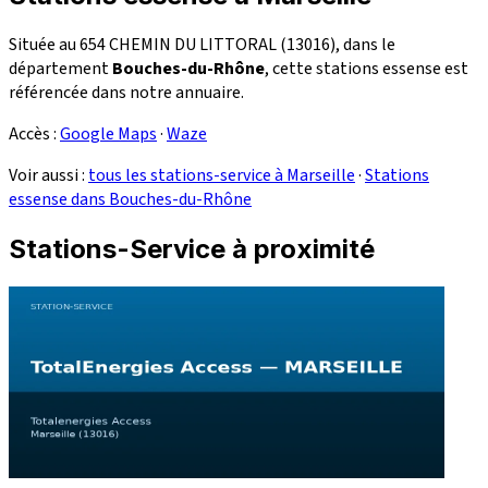
Située au 654 CHEMIN DU LITTORAL (13016), dans le
département
Bouches-du-Rhône
, cette stations essense est
référencée dans notre annuaire.
Accès :
Google Maps
·
Waze
Voir aussi :
tous les stations-service à Marseille
·
Stations
essense dans Bouches-du-Rhône
Stations-Service à proximité