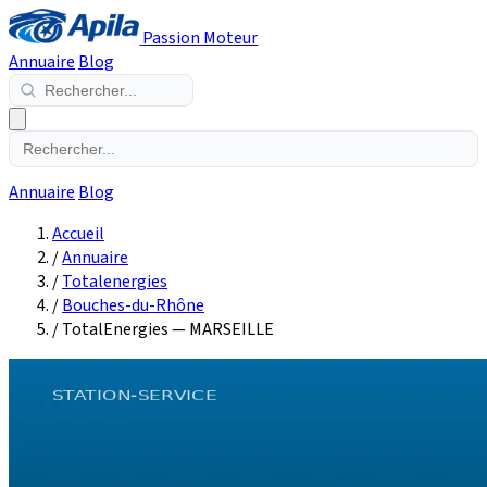
Passion Moteur
Annuaire
Blog
Annuaire
Blog
Accueil
/
Annuaire
/
Totalenergies
/
Bouches-du-Rhône
/
TotalEnergies — MARSEILLE