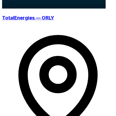
TotalEnergies — ORLY