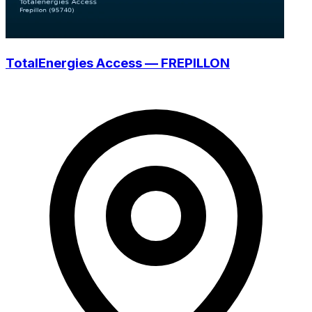
TotalEnergies Access — FREPILLON