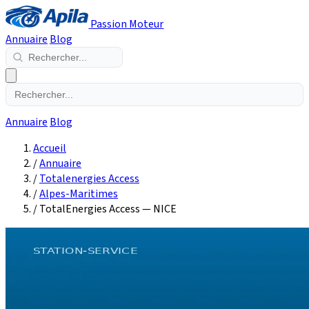
Passion Moteur
Annuaire
Blog
Annuaire
Blog
Accueil
/
Annuaire
/
Totalenergies Access
/
Alpes-Maritimes
/
TotalEnergies Access — NICE