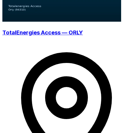
TotalEnergies Access — ORLY