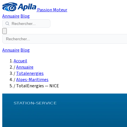
Passion Moteur
Annuaire
Blog
Annuaire
Blog
Accueil
/
Annuaire
/
Totalenergies
/
Alpes-Maritimes
/
TotalEnergies — NICE