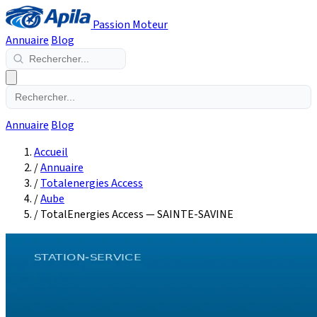
Passion Moteur
Annuaire
Blog
Annuaire
Blog
Accueil
/
Annuaire
/
Totalenergies Access
/
Aube
/
TotalEnergies Access — SAINTE-SAVINE