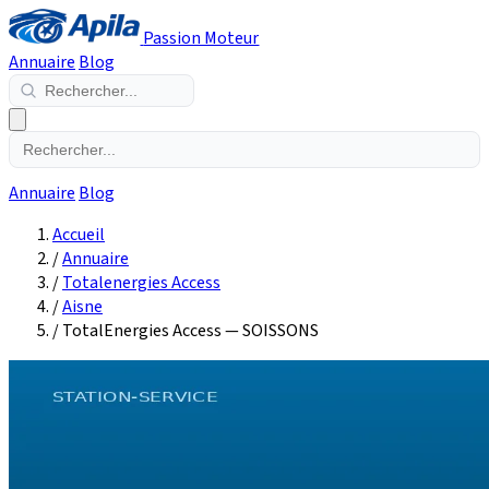
Passion Moteur
Annuaire
Blog
Annuaire
Blog
Accueil
/
Annuaire
/
Totalenergies Access
/
Aisne
/
TotalEnergies Access — SOISSONS