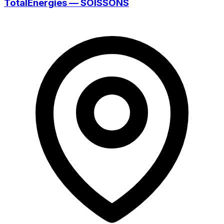
TotalEnergies — SOISSONS