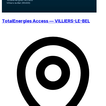
TotalEnergies Access — VILLIERS-LE-BEL