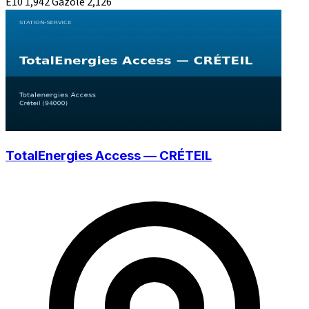
E10
1,942
Gazole
2,126
TotalEnergies Access — CRÉTEIL