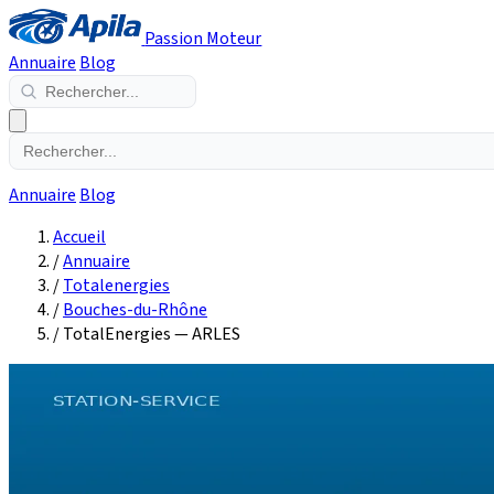
Passion Moteur
Annuaire
Blog
Annuaire
Blog
Accueil
/
Annuaire
/
Totalenergies
/
Bouches-du-Rhône
/
TotalEnergies — ARLES