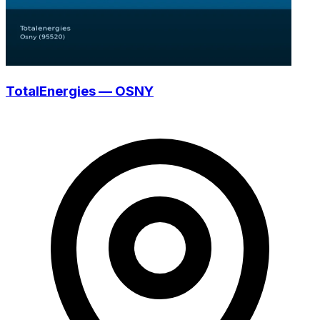
TotalEnergies — OSNY