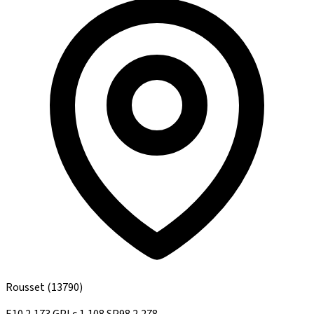
Rousset
(13790)
E10
2,173
GPLc
1,108
SP98
2,278