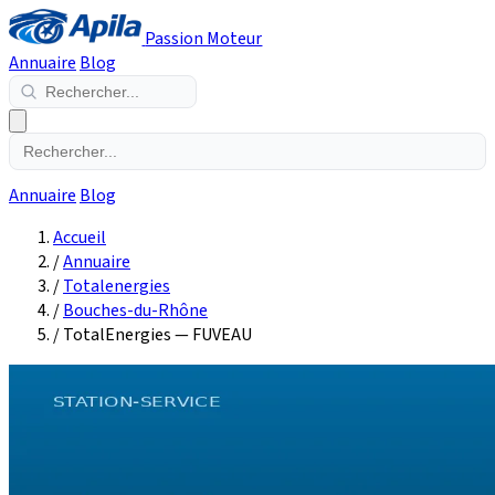
Passion Moteur
Annuaire
Blog
Annuaire
Blog
Accueil
/
Annuaire
/
Totalenergies
/
Bouches-du-Rhône
/
TotalEnergies — FUVEAU