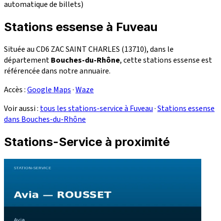
automatique de billets)
Stations essense à Fuveau
Située au CD6 ZAC SAINT CHARLES (13710), dans le
département
Bouches-du-Rhône
, cette stations essense est
référencée dans notre annuaire.
Accès :
Google Maps
·
Waze
Voir aussi :
tous les stations-service à Fuveau
·
Stations essense
dans Bouches-du-Rhône
Stations-Service à proximité