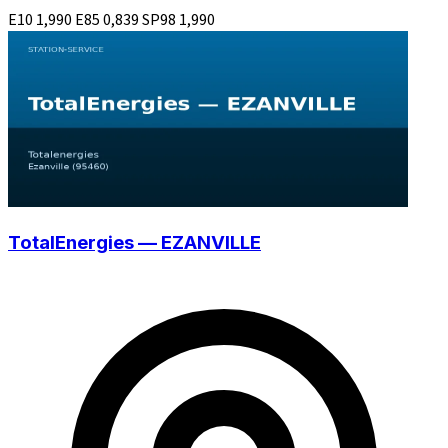
E10
1,990
E85
0,839
SP98
1,990
TotalEnergies — EZANVILLE