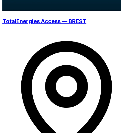
TotalEnergies Access — BREST