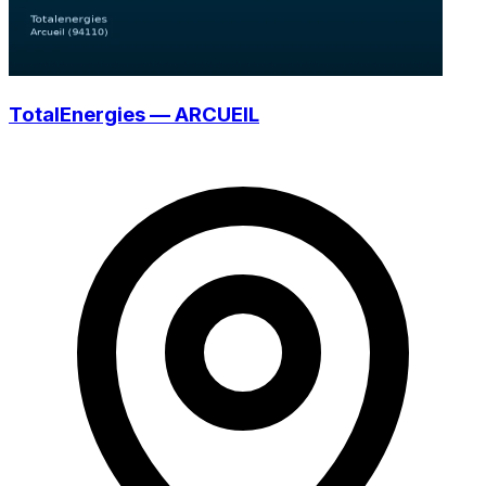
TotalEnergies — ARCUEIL