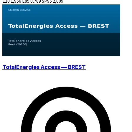
E10
1,956
E85
0,789
SP95
2,009
TotalEnergies Access — BREST