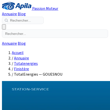
Passion Moteur
Annuaire
Blog
Annuaire
Blog
Accueil
/
Annuaire
/
Totalenergies
/
Finistère
/
TotalEnergies — GOUESNOU