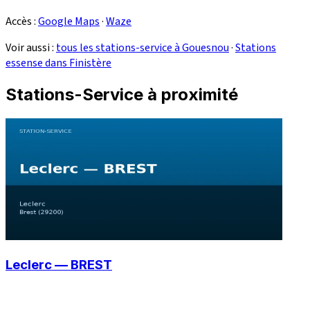
Accès :
Google Maps
·
Waze
Voir aussi :
tous les stations-service à Gouesnou
·
Stations
essense dans Finistère
Stations-Service à proximité
Leclerc — BREST