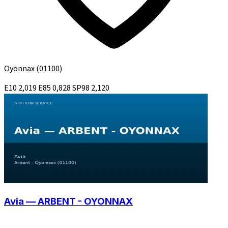
Oyonnax
(01100)
E10
2,019
E85
0,828
SP98
2,120
Avia — ARBENT - OYONNAX