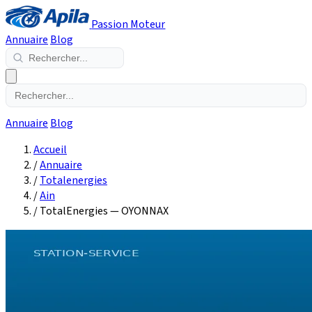
Passion Moteur
Annuaire
Blog
Annuaire
Blog
Accueil
/
Annuaire
/
Totalenergies
/
Ain
/
TotalEnergies — OYONNAX