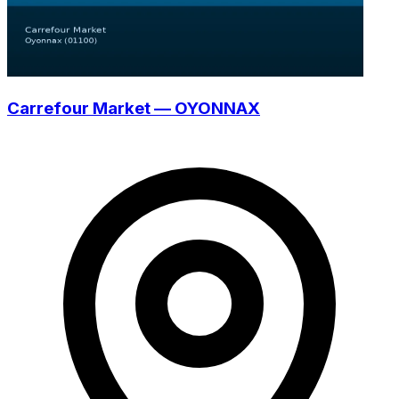
Carrefour Market — OYONNAX