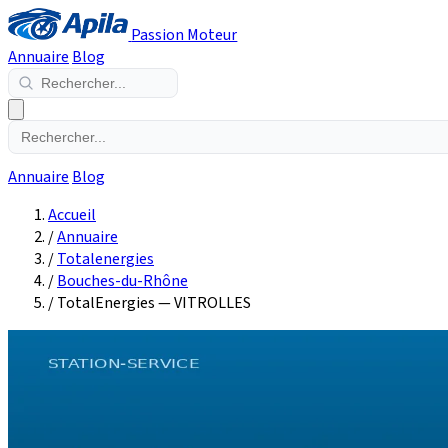
Passion Moteur
Annuaire
Blog
Annuaire
Blog
Accueil
/
Annuaire
/
Totalenergies
/
Bouches-du-Rhône
/
TotalEnergies — VITROLLES