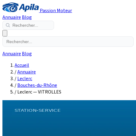
Passion Moteur
Annuaire
Blog
Annuaire
Blog
Accueil
/
Annuaire
/
Leclerc
/
Bouches-du-Rhône
/
Leclerc — VITROLLES