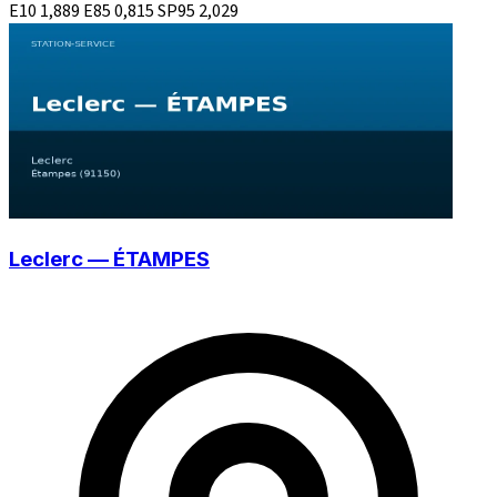
E10
1,889
E85
0,815
SP95
2,029
Leclerc — ÉTAMPES