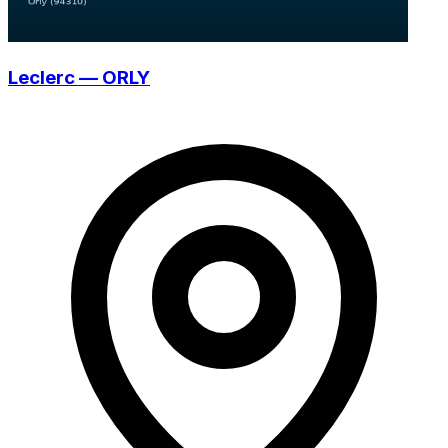
Leclerc — ORLY