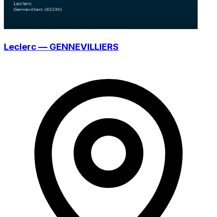
Leclerc — GENNEVILLIERS