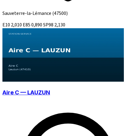
Sauveterre-la-Lémance
(47500)
E10
2,010
E85
0,890
SP98
2,130
Aire C — LAUZUN