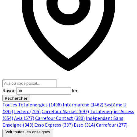
Rayon
km
Rechercher
Toutes
Totalenergies
(1496)
Intermarché
(1462)
Système U
(892)
Leclerc
(705)
Carrefour Market
(697)
Totalenergies Access
(654)
Avia
(577)
Carrefour Contact
(380)
Indépendant Sans
Enseigne
(343)
Esso Express
(337)
Esso
(314)
Carrefour
(277)
Voir toutes les enseignes