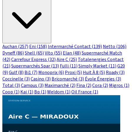
Auchan
(257)
Eni
(158)
Intermarché Contact
(139)
Netto
(106)
Dyneff
(86)
Shell
(65)
Vito
(55)
Elan
(48)
Supermarché Match
(42)
Carrefour Express
(32)
Aire C
(25)
Totalenergies Contact
(21)
Supermarchés Spar
(13)
Fulli
(11)
Simply Market
(11)
G20
(9)
Gulf
(8)
Bi1
(7)
Monoprix
(6)
Proxi
(5)
Huit À 8
(5)
Roady
(3)
Coccinelle
(3)
Casino
(3)
Bricomarché
(3)
Évole Énergies
(3)
Total
(3)
Campus
(3)
Maximarché
(2)
Fina
(2)
Cora
(2)
Migros
(1)
Coop
(1)
Kai
(1)
Bp
(1)
Weldom
(1)
Oil France
(1)