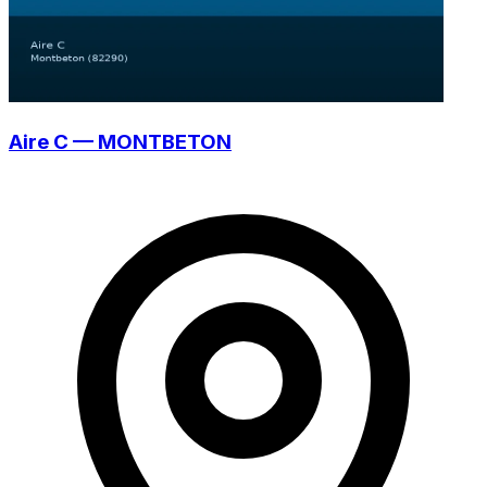
Aire C — MONTBETON