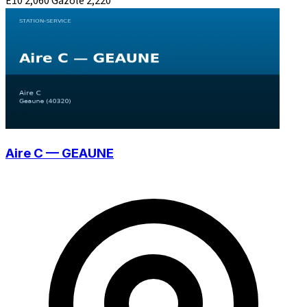
E10
2,060
Gazole
2,220
Aire C — GEAUNE