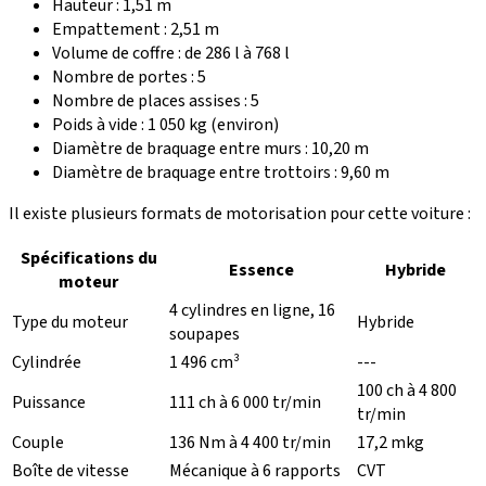
Hauteur : 1,51 m
Empattement : 2,51 m
Volume de coffre : de 286 l à 768 l
Nombre de portes : 5
Nombre de places assises : 5
Poids à vide : 1 050 kg (environ)
Diamètre de braquage entre murs : 10,20 m
Diamètre de braquage entre trottoirs : 9,60 m
Il existe plusieurs formats de motorisation pour cette voiture :
Spécifications du
Essence
Hybride
moteur
4 cylindres en ligne, 16
Type du moteur
Hybride
soupapes
Cylindrée
1 496 cm³
---
100 ch à 4 800
Puissance
111 ch à 6 000 tr/min
tr/min
Couple
136 Nm à 4 400 tr/min
17,2 mkg
Boîte de vitesse
Mécanique à 6 rapports
CVT