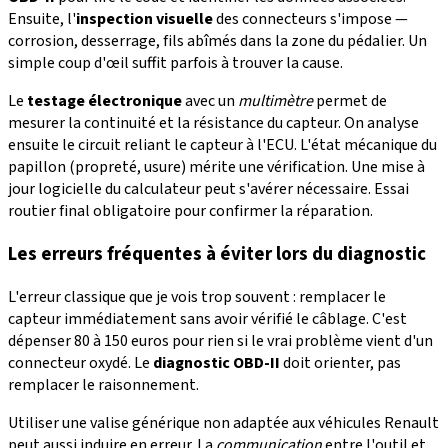
Ensuite, l'
inspection visuelle
des connecteurs s'impose —
corrosion, desserrage, fils abîmés dans la zone du pédalier. Un
simple coup d'œil suffit parfois à trouver la cause.
Le
testage électronique
avec un
multimètre
permet de
mesurer la continuité et la résistance du capteur. On analyse
ensuite le circuit reliant le capteur à l'ECU. L'état mécanique du
papillon (propreté, usure) mérite une vérification. Une mise à
jour logicielle du calculateur peut s'avérer nécessaire. Essai
routier final obligatoire pour confirmer la réparation.
Les erreurs fréquentes à éviter lors du diagnostic
L'erreur classique que je vois trop souvent : remplacer le
capteur immédiatement sans avoir vérifié le câblage. C'est
dépenser 80 à 150 euros pour rien si le vrai problème vient d'un
connecteur oxydé. Le
diagnostic OBD-II
doit orienter, pas
remplacer le raisonnement.
Utiliser une valise générique non adaptée aux véhicules Renault
peut aussi induire en erreur. La
communication
entre l'outil et