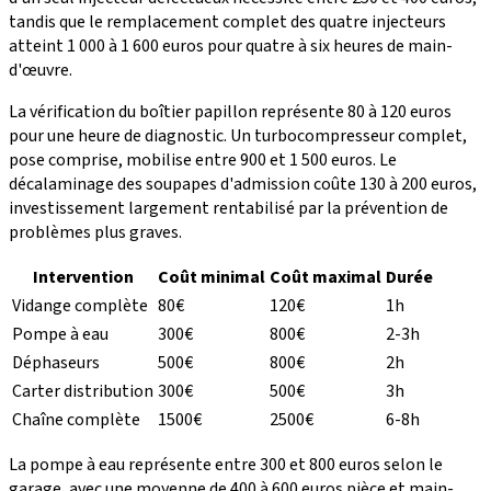
tandis que le remplacement complet des quatre injecteurs
atteint 1 000 à 1 600 euros pour quatre à six heures de main-
d'œuvre.
La vérification du boîtier papillon représente 80 à 120 euros
pour une heure de diagnostic. Un turbocompresseur complet,
pose comprise, mobilise entre 900 et 1 500 euros. Le
décalaminage des soupapes d'admission coûte 130 à 200 euros,
investissement largement rentabilisé par la prévention de
problèmes plus graves.
Intervention
Coût minimal
Coût maximal
Durée
Vidange complète
80€
120€
1h
Pompe à eau
300€
800€
2-3h
Déphaseurs
500€
800€
2h
Carter distribution
300€
500€
3h
Chaîne complète
1500€
2500€
6-8h
La pompe à eau représente entre 300 et 800 euros selon le
garage, avec une moyenne de 400 à 600 euros pièce et main-